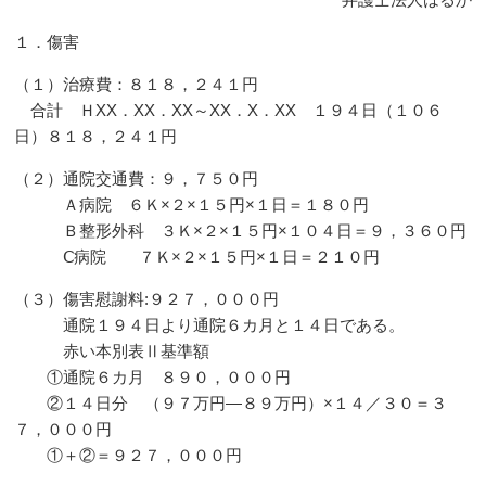
１．傷害
（１）治療費：８１８，２４１円
合計 ＨXX．XX．XX～XX．X．XX １９４日（１０６
日）８１８，２４１円
（２）通院交通費：９，７５０円
Ａ病院 ６Ｋ×２×１５円×１日＝１８０円
Ｂ整形外科 ３Ｋ×２×１５円×１０４日＝９，３６０円
Ⅽ病院 ７Ｋ×２×１５円×１日＝２１０円
（３）傷害慰謝料:９２７，０００円
通院１９４日より通院６カ月と１４日である。
赤い本別表Ⅱ基準額
①通院６カ月 ８９０，０００円
②１４日分 （９７万円―８９万円）×１４／３０＝３
７，０００円
①＋②＝９２７，０００円