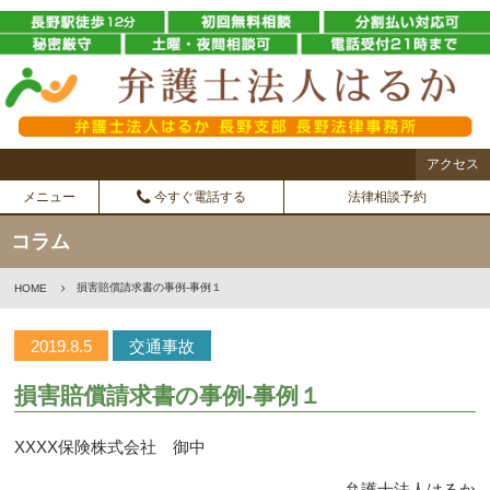
アクセス
メニュー
今すぐ電話する
法律相談予約
コラム
損害賠償請求書の事例-事例１
HOME
2019.8.5
交通事故
損害賠償請求書の事例-事例１
XXXX保険株式会社 御中
弁護士法人はるか