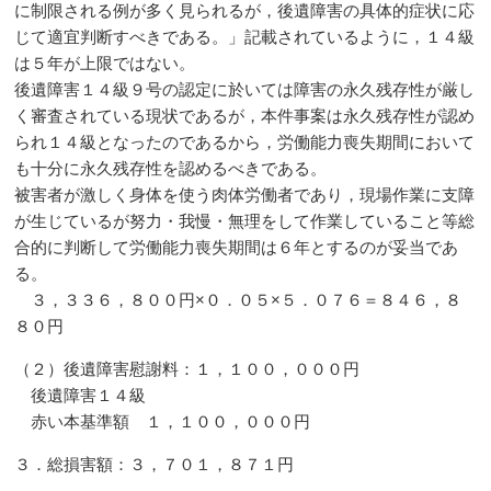
に制限される例が多く見られるが，後遺障害の具体的症状に応
じて適宜判断すべきである。」記載されているように，１４級
は５年が上限ではない。
後遺障害１４級９号の認定に於いては障害の永久残存性が厳し
く審査されている現状であるが，本件事案は永久残存性が認め
られ１４級となったのであるから，労働能力喪失期間において
も十分に永久残存性を認めるべきである。
被害者が激しく身体を使う肉体労働者であり，現場作業に支障
が生じているが努力・我慢・無理をして作業していること等総
合的に判断して労働能力喪失期間は６年とするのが妥当であ
る。
３，３３６，８００円×０．０５×５．０７６＝８４６，８
８０円
（２）後遺障害慰謝料：１，１００，０００円
後遺障害１４級
赤い本基準額 １，１００，０００円
３．総損害額：３，７０１，８７１円