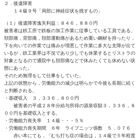
２．後遺障害
１４級９号「局部に神経症状を残すもの」
（１）後遺障害逸失利益：８４６，８８０円
被害者は鉄工所で鉄板の加工作業に従事している工員である。
頚部痛，背部痛，頚部運動痛があるため重い鋼材を持ったり，
下を向いての作業では痛みが増悪して作業に多大な支障が出て
いるが，鉄工業界は不況であり少しでも休業するとリストラの
対象となるので通院中も頚部痛などで休みたくても休めない状
態にあった。
そのため無理をして仕事をしていた。
上記の状態から，労働能力の減少は明らかで今後も長期に続く
と判断される。
・基礎収入 ３，３３６，８００円
被害者の平成２８年分給与所得の源泉収額３，３３６，８
００円を基礎収入とする。
・労働能力喪失率 １４級・・・５％
・労働能力喪失期間 ６年 ライプニッツ係数 ５．０７６
赤い本にても，「むち打ち症の場合は，１４級で５年程度