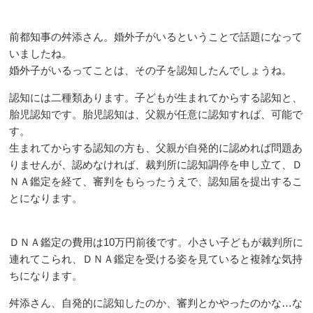
前都知事の舛添さん。婚外子がいるということで話題になって
いましたね。
婚外子がいるってことは、その子を認知したんでしょうね。
認知には二種類あります。子どもが生まれてからする認知と、
胎児認知です。胎児認知は、父親が任意に認知すれば、可能で
す。
生まれてからする認知の方も、父親が自発的に認めれば問題あ
りませんが、認めなければ、裁判所に認知調停を申し立て、Ｄ
ＮＡ鑑定を経て、審判をもらったうえで、認知届を提出するこ
とになります。
ＤＮＡ鑑定の費用は10万円前後です。小さい子どもが裁判所に
連れてこられ、ＤＮＡ鑑定を受ける姿を見ていると複雑な気持
ちになります。
舛添さん、自発的に認知したのか、審判とかやったのかな…な