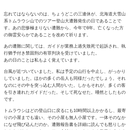
忘れてはならないのは、ちょうどこの三連休が、北海道大雪山
系トムラウシ山でのツアー登山大遭難発生の日であることで
す。あの悲惨極まりない遭難から、今年で8年。亡くなった方
の御霊安らかであることを改めて祈ります。
あの遭難に関しては、ガイドが業務上過失致死で起訴され、執
行猶予付き禁固刑の有罪判決を受けていました。
あの日のことは私もよく覚えています。
台風が近づいていました。私は予定の山行を中止し、がっかり
していました。ほかの多くの岳人も同様だったでしょう。それ
なのにその中を突っ込む人間がいた。しかもそれが、多くの客
を引き連れたガイドだった。そして死なせた。唖然としたもの
です。
トムラウシはどの登山口に戻るにも10時間以上かかるし、最寄
りの小屋までも遠い、その小屋も無人小屋です。一体そのなか
になぜ飛び込んだのか。遭難報告書を詳細に読んでも怒りしか