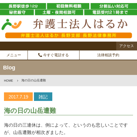
アクセス
メニュー
今すぐ電話する
法律相談予約
Blog
海の日の山岳遭難
HOME
2017.7.19
雑記
海の日の山岳遭難
海の日の三連休は、例によって、というのも悲しいことです
が、山岳遭難が相次ぎました。