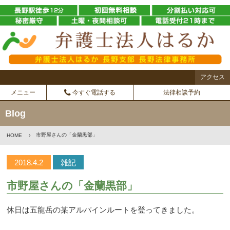
アクセス
メニュー
今すぐ電話する
法律相談予約
Blog
市野屋さんの「金蘭黒部」
HOME
2018.4.2
雑記
市野屋さんの「金蘭黒部」
休日は五龍岳の某アルパインルートを登ってきました。