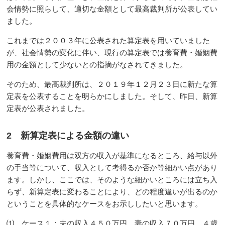
会情勢に照らして、適切な金額として最高裁判所が公表してい
ました。
これまでは２００３年に公表された算定表を用いていました
が、社会情勢の変化に伴い、現行の算定表では養育費・婚姻費
用の金額として少ないとの指摘がなされてきました。
そのため、最高裁判所は、２０１９年１２月２３日に新たな算
定表を公表することを明らかにしました。そして、昨日、新算
定表が公表されました。
2 新算定表による金額の違い
養育費・婚姻費用は双方の収入が基準になるところ、給与以外
の手当等について、収入として考得るか否か等細かい点があり
ます。しかし、ここでは、そのような細かいところには立ち入
らず、新算定表に変わることにより、どの程度違いが出るのか
ということを具体的なケースをお示ししたいと思います。
⑴ ケース１：夫の収入４５０万円、妻の収入７０万円、４歳