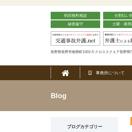
初回無料相談
分割払い
秘密厳守
土曜・夜間
長野県長野市南県町1002-5 クロススクエア長野県庁
事務所について
Blog
ブログカテゴリー