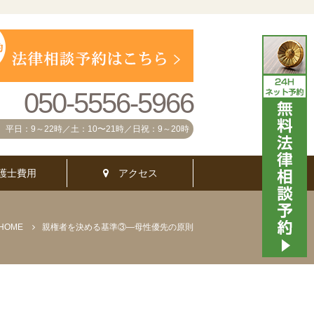
050-5556-5966
平日：9～22時／土：10〜21時／日祝：9～20時
護士費用
アクセス
HOME
親権者を決める基準③―母性優先の原則