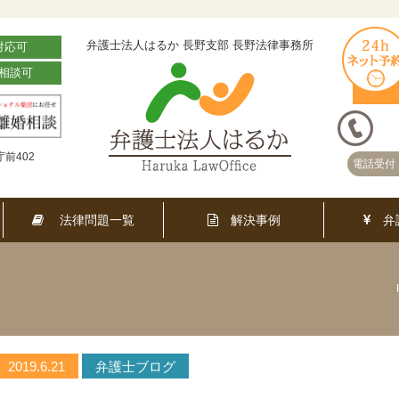
弁護士法人はるか 長野支部 長野法律事務所
対応可
相談可
前402
電話受付 
法律問題一覧
解決事例
弁
2019.6.21
弁護士ブログ