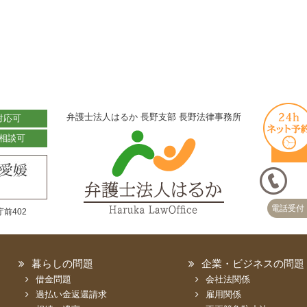
弁護士法人はるか 長野支部 長野法律事務所
対応可
相談可
電話受付 
前402
暮らしの問題
企業・ビジネスの問題
借金問題
会社法関係
過払い金返還請求
雇用関係