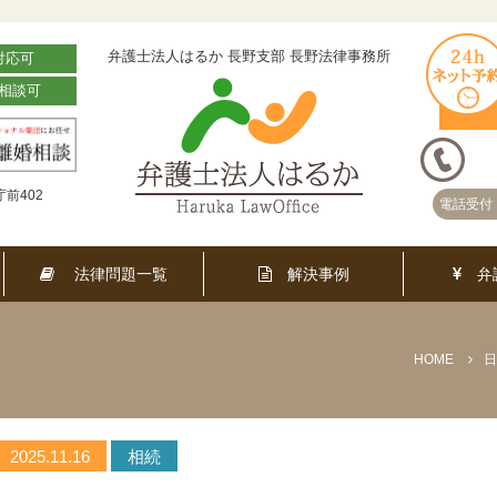
弁護士法人はるか 長野支部 長野法律事務所
対応可
相談可
前402
電話受付 
法律問題一覧
解決事例
弁
HOME
日
2025.11.16
相続