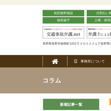
初回無料相談
分割払い
秘密厳守
土曜・夜間
長野県長野市南県町1002-5 クロススクエア長野県庁
事務所について
コラム
新着記事一覧