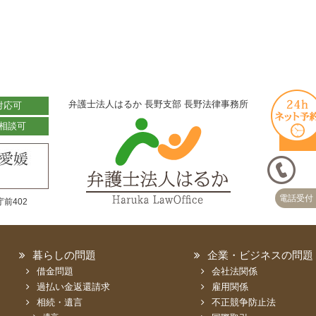
弁護士法人はるか 長野支部 長野法律事務所
対応可
相談可
電話受付 
前402
暮らしの問題
企業・ビジネスの問題
借金問題
会社法関係
過払い金返還請求
雇用関係
相続・遺言
不正競争防止法