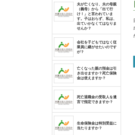
夫が亡くなり、夫の母親
（義母）から「出て行
け！」と言われていま
す。子はおらず、私は、
出ていかなくてはなりま
せんか？
会社を子どもではなく従
業員に継がせたいのです
が？
亡くなった親の預金は引
き出せますか？死亡保険
金は使えますか？
死亡退職金の受取人を遺
言で指定できますか？
生命保険金は特別受益に
当たりますか？